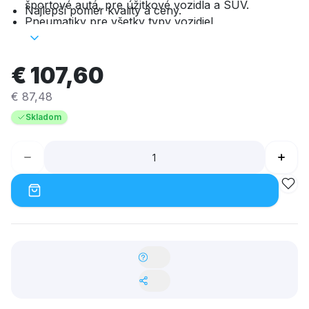
športové autá, pre úžitkové vozidla a SUV.
Najlepší pomer kvality a ceny.
Pneumatiky pre všetky typy vozidiel
Vysoké výkony potvrdené aj pri testovaní
(Autobild)
€ 107,60
Predaj vyše milión pneumatík
€ 87,48
Skladom