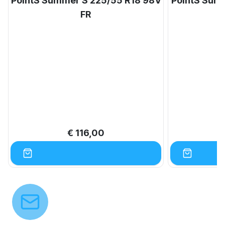
PointS Summer S 225/55 R18 98V
PointS Sum
FR
€ 116,00