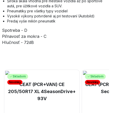
Široká škála vhodná pre mestské vozidlá až po športové
autá, pre úžitkové vozidla a SUV.
Pneumatiky pre všetky typy vozidiel
Vysoké výkony potvrdené aj pri testovaní (Autobild)
Predaj vyše milión pneumatík
Spotreba - D
Piľnavosť za mokra - C
Hlučnosť - 72dB
Skladom
Skladom
Novinky
Novinky
CEAT (PCR+VAN) CE
CEAT (PCR+
205/50R17 XL 4SeasonDrive+
Secu
93V