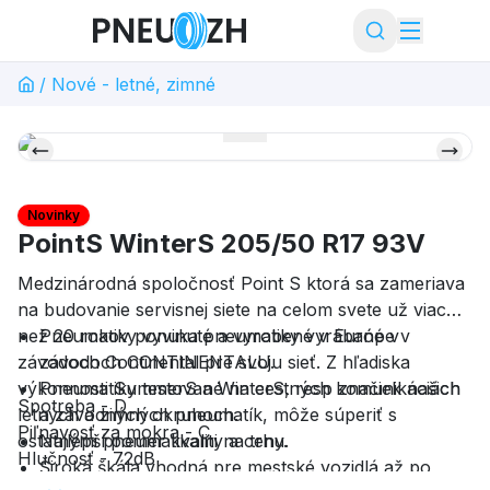
/
Nové - letné, zimné
Novinky
PointS WinterS 205/50 R17 93V
Medzinárodná spoločnosť Point S ktorá sa zameriava
na budovanie servisnej siete na celom svete už viac
než 20 rokov ponuka pneumatiky vyrábané v
Pneumatiky vyvinuté a vyrobené v Európe v
závodoch Continental pre svoju sieť. Z hľadiska
závodoch CONTINENTALU.
výkonnosti SummerS a WinterS, resp značiek našich
Pneumatiky testované na cestných komunikáciách
Spotreba - D
letných a zimných pneumatík, môže súperiť s
a závodných okruhoch.
Piľnavosť za mokra - C
ostatnými pneumatikami na trhu.
Najlepší pomer kvality a ceny.
Hlučnosť - 72dB
Široká škála vhodná pre mestské vozidlá až po